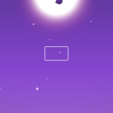
哎呀。看来你拐错弯了。
返回