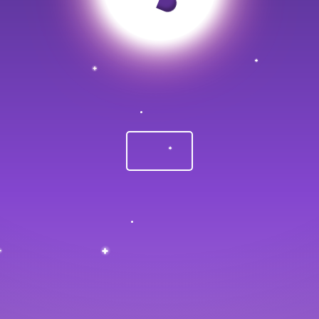
哎呀。看来你拐错弯了。
返回